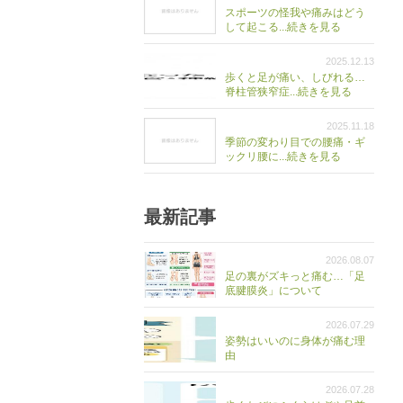
スポーツの怪我や痛みはどう
して起こる...続きを見る
2025.12.13
歩くと足が痛い、しびれる…
脊柱管狭窄症...続きを見る
2025.11.18
季節の変わり目での腰痛・ギ
ックリ腰に...続きを見る
最新記事
2026.08.07
足の裏がズキっと痛む…「足
底腱膜炎」について
2026.07.29
姿勢はいいのに身体が痛む理
由
2026.07.28