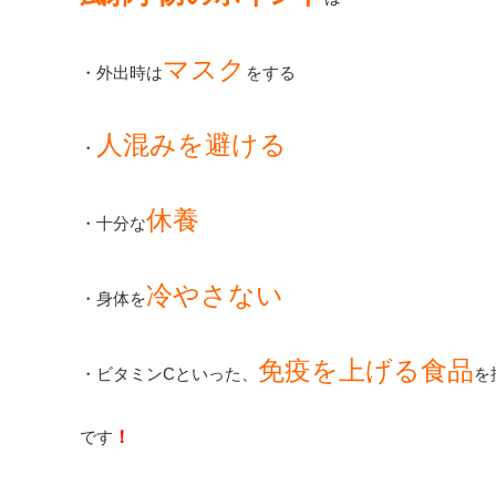
マスク
・外出時は
をする
人混みを避ける
・
休養
・十分な
冷やさない
・身体を
免疫を上げる食品
・ビタミンCといった、
を
です
！