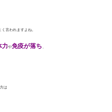
よく言われますよね。
体力
免疫が落ち
や
、
方は