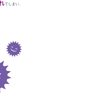
れ
てしまい、