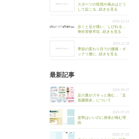
スポーツの怪我や痛みはどう
して起こる...続きを見る
2025.12.13
歩くと足が痛い、しびれる…
脊柱管狭窄症...続きを見る
2025.11.18
季節の変わり目での腰痛・ギ
ックリ腰に...続きを見る
最新記事
2026.08.07
足の裏がズキっと痛む…「足
底腱膜炎」について
2026.07.29
姿勢はいいのに身体が痛む理
由
2026.07.28