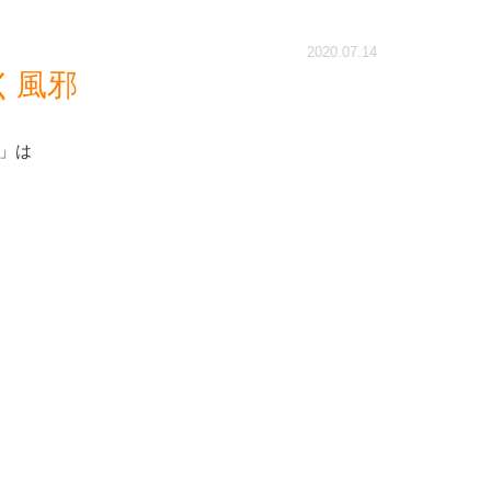
2020.07.14
く風邪
」は